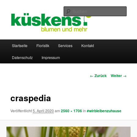
Zum
Inhalt
Such
wechseln
küskens – blumen und mehr
Hauptmenü
Startseite
Floristik
Services
Kontakt
Datenschutz
Impressum
Bilder-
← Zurück
Weiter →
Navigation
craspedia
Veröffentlicht
5. April 2020
am
2560 × 1706
in
#wirbleibenzuhause