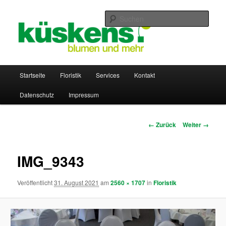
Zum
Inhalt
Such
wechseln
küskens – blumen und mehr
Hauptmenü
Startseite
Floristik
Services
Kontakt
Datenschutz
Impressum
Bilder-
← Zurück
Weiter →
Navigation
IMG_9343
Veröffentlicht
31. August 2021
am
2560 × 1707
in
Floristik